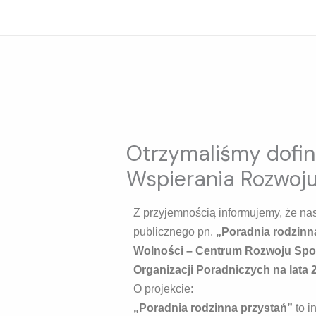
Przejdź
do
treści
Otrzymaliśmy dofi
Wspierania Rozwoju
Z przyjemnością informujemy, że na
publicznego pn.
„Poradnia rodzinn
Wolności – Centrum Rozwoju Spo
Organizacji Poradniczych na lata
O projekcie:
„Poradnia rodzinna przystań”
to i