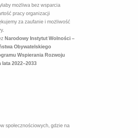
byłaby możliwa bez wsparcia
artość pracy organizacji
ękujemy za zaufanie i możliwość
y.
ez
Narodowy Instytut Wolności –
ństwa Obywatelskiego
gramu Wspierania Rozwoju
a lata 2022–2033
ów społecznościowych, gdzie na