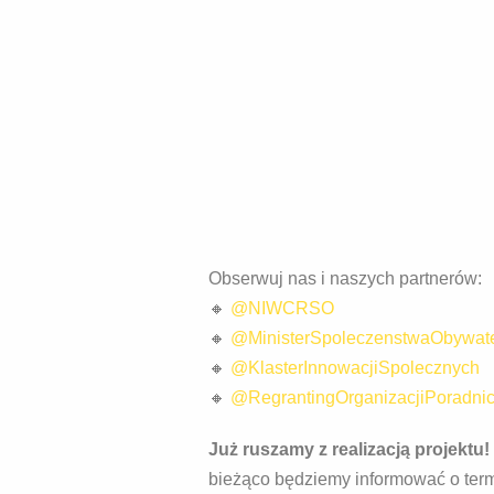
Obserwuj nas i naszych partnerów:
🔸
@NIWCRSO
🔸
@MinisterSpoleczenstwaObywate
🔸
@KlasterInnowacjiSpolecznych
🔸
@RegrantingOrganizacjiPoradni
Już ruszamy z realizacją projektu!
bieżąco będziemy informować o term