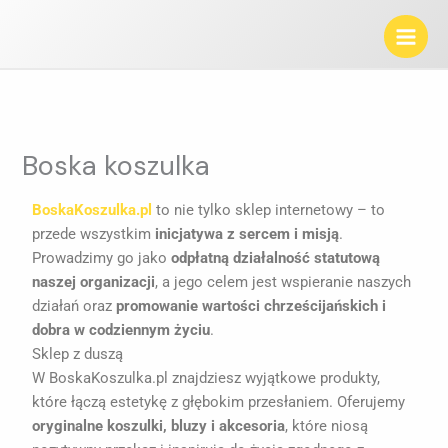
Przejdź
do
treści
Boska koszulka
BoskaKoszulka.pl
to nie tylko sklep internetowy – to
przede wszystkim
inicjatywa z sercem i misją
.
Prowadzimy go jako
odpłatną działalność statutową
naszej organizacji
, a jego celem jest wspieranie naszych
działań oraz
promowanie wartości chrześcijańskich i
dobra w codziennym życiu
.
Sklep z duszą
W BoskaKoszulka.pl znajdziesz wyjątkowe produkty,
które łączą estetykę z głębokim przesłaniem. Oferujemy
oryginalne koszulki, bluzy i akcesoria
, które niosą