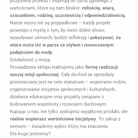
pozytywny przekaz i inspirują do życia zgodnego z
wartościami, które są nam bliskie:
miłością, wiarą,
szacunkiem, rodziną, uczciwością i odpowiedzialnością
.
Nasze wzory nie są przypadkowe – każdy projekt
powstaje z myślą o tym, by nieść dobre słowo,
wywoływać uśmiech, budzić refleksję i
pokazywać, że
wiara może iść w parze ze stylem i nowoczesnym
podejściem do mody
.
Działalność z misją
Prowadzenie sklepu traktujemy jako
formę realizacji
naszej misji społecznej
. Cały dochód ze sprzedaży
przeznaczany jest na cele statutowe – wspieranie rodzin,
organizowanie inicjatyw społecznych i kulturalnych,
działania edukacyjne oraz projekty związane z
budowaniem wspólnoty i rozwojem duchowym.
Kupując u nas, nie tylko zyskujesz wyjątkowy produkt, ale
realnie wspierasz wartościowe inicjatywy
. To zakup z
sensem – świadomy wybór, który ma znaczenie.
Dla kogo jesteśmy?